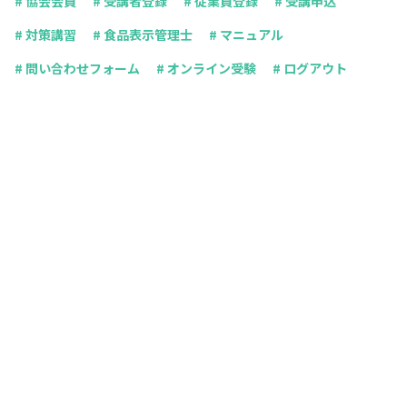
# 協会会員
# 受講者登録
# 従業員登録
# 受講申込
# 対策講習
# 食品表示管理士
# マニュアル
# 問い合わせフォーム
# オンライン受験
# ログアウト